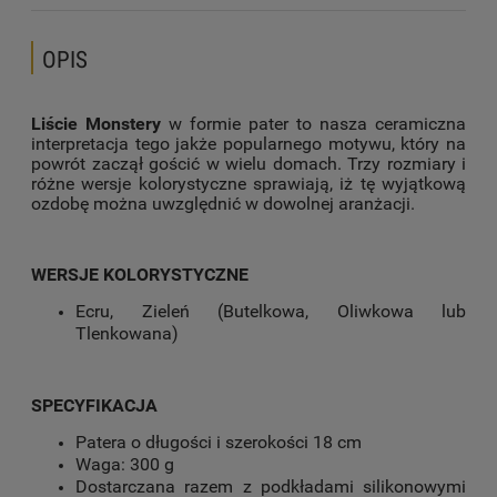
OPIS
Liście Monstery
w formie pater to nasza ceramiczna
interpretacja tego jakże popularnego motywu, który na
powrót zaczął gościć w wielu domach. Trzy rozmiary i
różne wersje kolorystyczne sprawiają, iż tę wyjątkową
ozdobę można uwzględnić w dowolnej aranżacji.
WERSJE KOLORYSTYCZNE
Ecru, Zieleń (Butelkowa, Oliwkowa lub
Tlenkowana)
SPECYFIKACJA
Patera o długości i szerokości 18 cm
Waga: 300 g
Dostarczana razem z podkładami silikonowymi