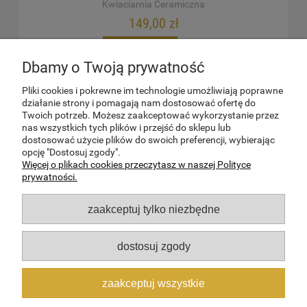
Kwiaciarnia Ceramiczna
149,00 zł
do koszyka
Dbamy o Twoją prywatność
Pliki cookies i pokrewne im technologie umożliwiają poprawne
działanie strony i pomagają nam dostosować ofertę do
TWOJE KONTO
Twoich potrzeb. Możesz zaakceptować wykorzystanie przez
nas wszystkich tych plików i przejść do sklepu lub
dostosować użycie plików do swoich preferencji, wybierając
SPRAWY FORMALNE
opcję "Dostosuj zgody".
Więcej o plikach cookies przeczytasz w naszej Polityce
prywatności.
INFORMACJE
zaakceptuj tylko niezbędne
O NAS
dostosuj zgody
Kwiaty i Rośliny Ceramiczne wyhodowane z miłością w Kwiaciarni
zaakceptuj wszystkie
Ceramicznej
Wszystkie prawa zastrzeżone