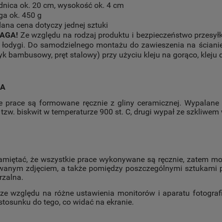
dnica ok. 20 cm, wysokość ok. 4 cm
a ok. 450 g
ana cena dotyczy jednej sztuki
AGA!
Ze względu na rodzaj produktu i bezpieczeństwo przesył
 łodygi. Do samodzielnego montażu do zawieszenia na ściani
yk bambusowy, pręt stalowy)
przy użyciu kleju na gorąco, klej
KA
e prace są formowane ręcznie z gliny ceramicznej. Wypalane 
tzw. biskwit w temperaturze 900 st. C, drugi wypał ze szkliwem
amiętać, że wszystkie prace wykonywane są ręcznie, zatem m
wanym zdjęciem, a także pomiędzy poszczególnymi sztukami pr
rzalna.
ze względu na różne ustawienia monitorów i aparatu fotograf
stosunku do tego, co widać na ekranie.