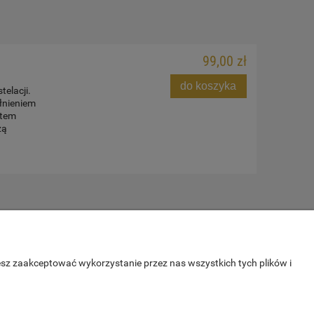
99,00 zł
do koszyka
elacji.
łnieniem
atem
zą
O NAS
Kontakt i dane firmy
esz zaakceptować wykorzystanie przez nas wszystkich tych plików i