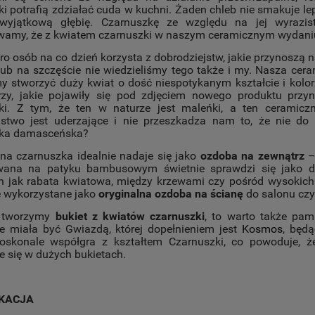
i potrafią zdziałać cuda w kuchni. Żaden chleb nie smakuje lepi
 wyjątkową głębię. Czarnuszkę ze względu na jej wyrazi
wamy, że z kwiatem czarnuszki w naszym ceramicznym wydani
o osób na co dzień korzysta z dobrodziejstw, jakie przynoszą 
 lub na szczęście nie wiedzieliśmy tego także i my. Nasza ce
my stworzyć duży kwiat o dość niespotykanym kształcie i kolor
zy, jakie pojawiły się pod zdjęciem nowego produktu przy
ki. Z tym, że ten w naturze jest maleńki, a ten ceramic
stwo jest uderzające i nie przeszkadza nam to, że nie do
zka damasceńska?
na czarnuszka idealnie nadaje się jako
ozdoba na zewnątrz
– 
na na patyku bambusowym świetnie sprawdzi się jako dod
h jak rabata kwiatowa, między krzewami czy pośród wysokich
e wykorzystane jako
oryginalna ozdoba na ścianę
do salonu czy
ż tworzymy
bukiet z kwiatów czarnuszki
, to warto także pam
ie miała być Gwiazdą, której dopełnieniem jest
Kosmos
, będą
doskonale współgra z kształtem Czarnuszki, co powoduje, że
e się w dużych bukietach.
IKACJA