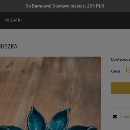
Do Darmowej Dostawy brakuje:
299
PLN
DODATKI
a
NUSZKA
Dostępnoś
1
Cena:
zapyt