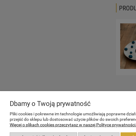
PROD
TWOJE KONTO
SPRAW
Dbamy o Twoją prywatność
Twoje zamówienia
Regulami
Pliki cookies i pokrewne im technologie umożliwiają poprawne dzi
przejść do sklepu lub dostosować użycie plików do swoich preferenc
Ustawienia konta
Polityka 
Więcej o plikach cookies przeczytasz w naszej Polityce prywatności
Przechowalnia
Zwroty i 