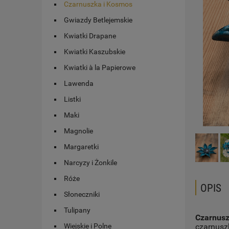
Czarnuszka i Kosmos
Gwiazdy Betlejemskie
Kwiatki Drapane
Kwiatki Kaszubskie
Kwiatki à la Papierowe
Lawenda
Listki
Maki
Magnolie
Margaretki
Narcyzy i Żonkile
Róże
OPIS
Słoneczniki
Tulipany
Czarnus
Wiejskie i Polne
czarnusz