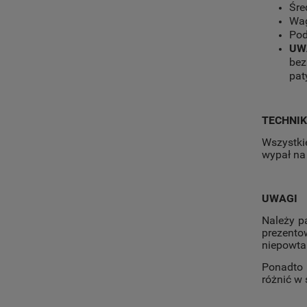
Śre
Wag
Pod
UW
bez
pat
TECHNI
Wszystki
wypał na 
UWAGI
Należy p
prezento
niepowta
Ponadto 
różnić w 