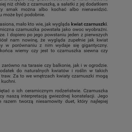
ej niż chleb z czarnuszką, a sałatki z jej dodatkiem
sty smak można albo kochać albo nienawidzić.
u może być podobnie.
nasiona, mało kto wie, jak wygląda
kwiat czarnuszki
.
ramiczna czarnuszka powstała jako owoc wyobraźni.
ze. I dopiero po jego powstaniu jeden z pierwszych
niósł nam nowinę, że wygląda zupełnie jak kwiat
zny w porównaniu z nim wydaje się gigantyczny.
 końca wiemy czy jest to czarnuszka siewna czy
zarówno na tarasie czy balkonie, jak i w ogrodzie.
atek do naturalnych kwiatów i roślin w takich
 traw. Za to we wnętrzach kwiaty czarnuszki mogą
 kuchni.
iętać o ich ceramicznym rodzeństwie. Czarnuszka
cy naszą interpretacją gwiezdnej konstelacji. Jego
 razem tworzą niesamowity duet, który najlepiej