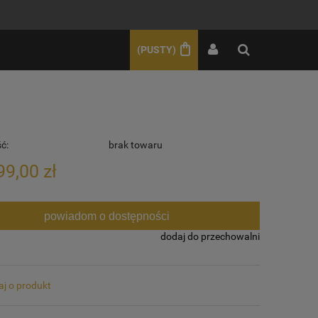
ZAREJESTRUJ SIĘ
ZALOGUJ SIĘ
(PUSTY)
ć:
brak towaru
99,00 zł
powiadom o dostępności
dodaj do przechowalni
aj o produkt