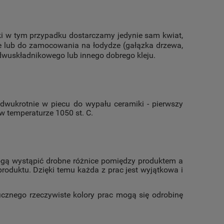
ki w tym przypadku dostarczamy jedynie sam kwiat,
e lub do zamocowania na łodydze (gałązka drzewa,
u dwuskładnikowego lub innego dobrego kleju.
dwukrotnie w piecu do wypału ceramiki - pierwszy
 w temperaturze 1050 st. C.
ogą wystąpić drobne różnice pomiędzy produktem a
oduktu. Dzięki temu każda z prac jest wyjątkowa i
icznego rzeczywiste kolory prac mogą się odrobinę