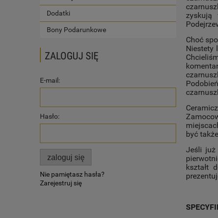
czarnuszk
Dodatki
zyskują
Podejrze
Bony Podarunkowe
Choć spor
Niestety
ZALOGUJ SIĘ
Chcieliś
komentar
czarnusz
E-mail:
Podobień
czarnus
Ceramicz
Zamocowa
Hasło:
miejscac
być takż
Jeśli ju
zaloguj się
pierwotn
kształt 
Nie pamiętasz hasła?
prezentuj
Zarejestruj się
SPECYF