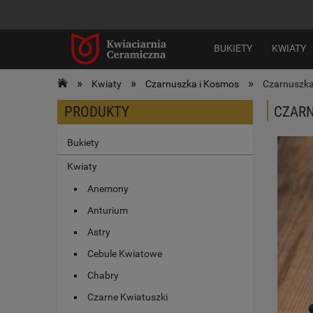
BUKIETY
KWIATY
»
»
»
Kwiaty
Czarnuszka i Kosmos
Czarnuszk
PRODUKTY
CZAR
Bukiety
Kwiaty
Anemony
Anturium
Astry
Cebule Kwiatowe
Chabry
Czarne Kwiatuszki