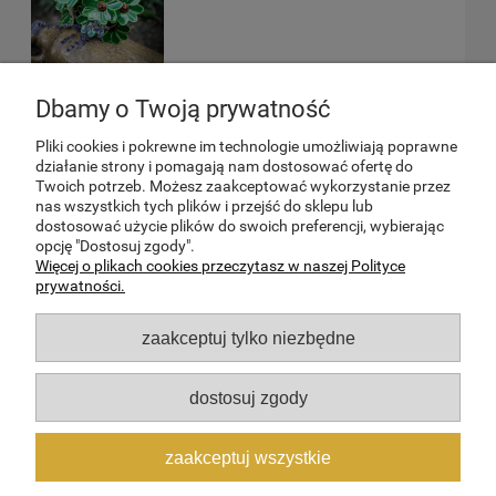
Dbamy o Twoją prywatność
Pliki cookies i pokrewne im technologie umożliwiają poprawne
działanie strony i pomagają nam dostosować ofertę do
TWOJE KONTO
Twoich potrzeb. Możesz zaakceptować wykorzystanie przez
nas wszystkich tych plików i przejść do sklepu lub
dostosować użycie plików do swoich preferencji, wybierając
SPRAWY FORMALNE
opcję "Dostosuj zgody".
Więcej o plikach cookies przeczytasz w naszej Polityce
prywatności.
INFORMACJE
zaakceptuj tylko niezbędne
O NAS
dostosuj zgody
Kwiaty i Rośliny Ceramiczne wyhodowane z miłością w Kwiaciarni
zaakceptuj wszystkie
Ceramicznej
Wszystkie prawa zastrzeżone