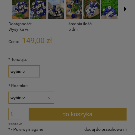
Dostępność:
średnia ilość
Wysyłka w:
5 dni
149,00 zł
Cena:
*
Tonacja:
*
Rozmiar:
do koszyka
zestaw
*
- Pole wymagane
dodaj do przechowalni