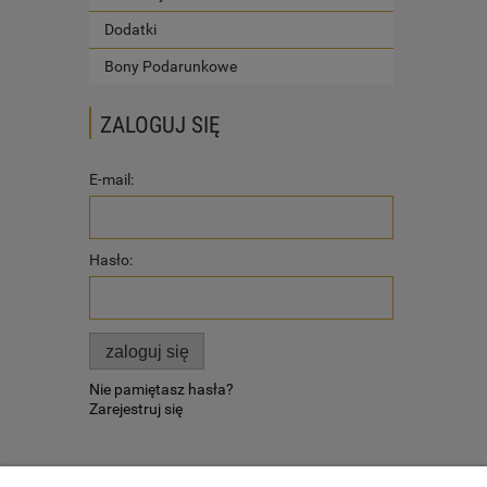
Dodatki
Bony Podarunkowe
ZALOGUJ SIĘ
E-mail:
Hasło:
zaloguj się
Nie pamiętasz hasła?
Zarejestruj się