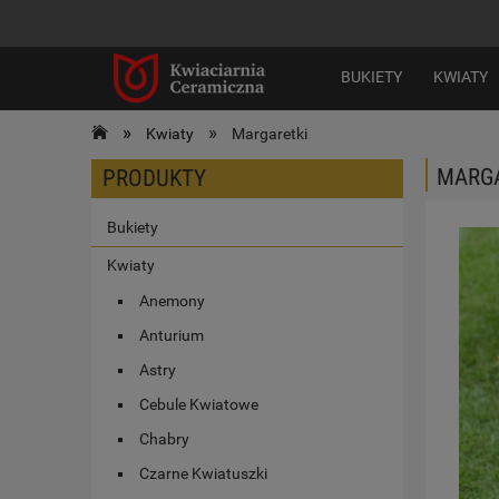
BUKIETY
KWIATY
»
»
Kwiaty
Margaretki
MARGA
PRODUKTY
Bukiety
Kwiaty
Anemony
Anturium
Astry
Cebule Kwiatowe
Chabry
Czarne Kwiatuszki