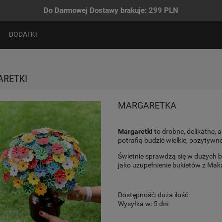
Do Darmowej Dostawy brakuje:
299
PLN
DODATKI
RETKI
MARGARETKA
Margaretki
to drobne, delikatne, 
potrafią budzić wielkie, pozytywn
Świetnie sprawdzą się w dużych b
jako uzupełnienie bukietów z Ma
Dostępność:
duża ilość
Wysyłka w:
5 dni