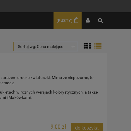
ZAREJESTRUJ SIĘ
ZALOGUJ SIĘ
(PUSTY)
Sortuj wg:
Cena malejąco
a zarazem urocze kwiatuszki. Mimo że niepozorne, to
e emocje.
ukietach w różnych wersjach kolorystycznych, a także
kami i Makówkami.
9,00 zł
do koszyka